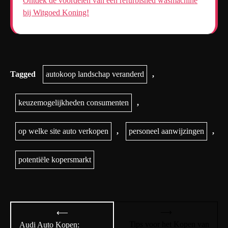
Ontdek de voordelen van een refurbished wasmachine
bij Witgoed Koning!
Tagged
autokoop landschap veranderd
,
keuzemogelijkheden consumenten
,
op welke site auto verkopen
,
personeel aanwijzingen
,
potentiële kopersmarkt
Bericht
⟶
⟵
navigatie
Tips voor het Kopen van
Audi Auto Kopen: