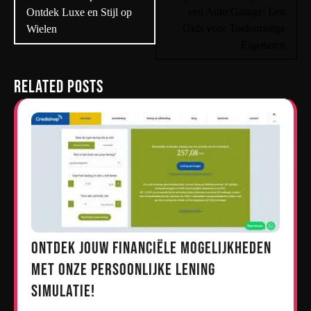
een Auto Garage: Een
Ontdek Luxe en Stijl op
Gids voor Toekomstige
Wielen
Eigenaren
Related Posts
Ontdek jouw financiële mogelijkheden
met onze persoonlijke lening
simulatie!