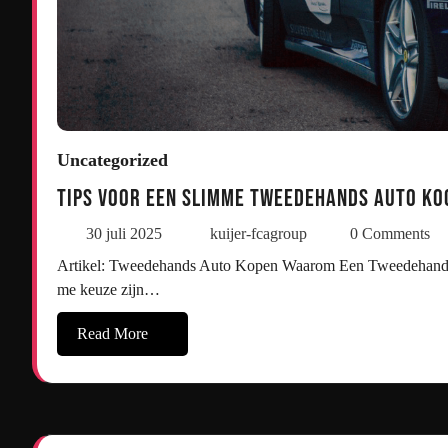
Uncategorized
Tips voor een Slimme Tweedehands Auto Ko
30 juli 2025
kuijer-fcagroup
0 Comments
Artikel: Tweedehands Auto Kopen Waarom Een Tweedehands Auto Kopen? Het kopen van een tweedehands auto kan een slim
me keuze zijn…
Read More