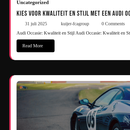
Uncategorized
Kies voor Kwaliteit en Stijl met een Audi O
31 juli 2025
kuijer-fcagroup
0 Comments
Audi Occasie: Kwaliteit en Stijl Audi Occasie: Kwaliteit en
Read More