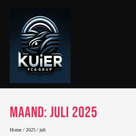
Skip
to
content
Maand:
juli 2025
Home
2025
juli