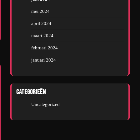
mei 2024
april 2024
maart 2024
februari 2024
januari 2024
Categorieën
Uncategorized