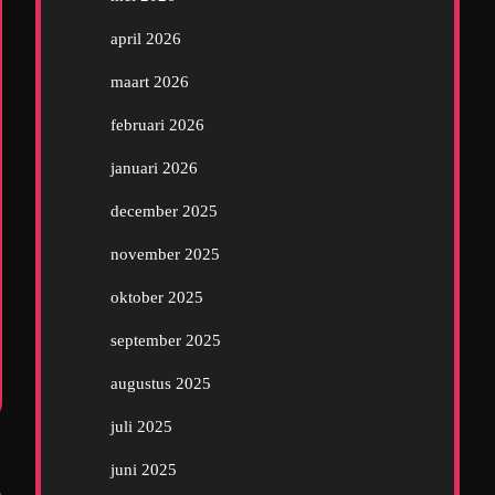
april 2026
maart 2026
februari 2026
januari 2026
december 2025
november 2025
oktober 2025
september 2025
augustus 2025
juli 2025
juni 2025