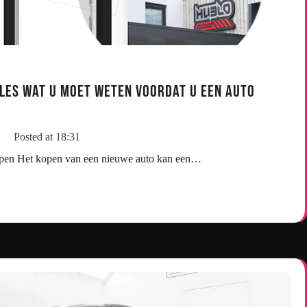
lles Wat u Moet Weten voordat u een Auto
Posted at
18:31
open Het kopen van een nieuwe auto kan een…