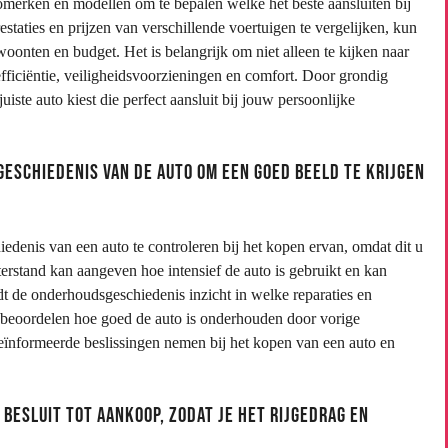
tomerken en modellen om te bepalen welke het beste aansluiten bij
taties en prijzen van verschillende voertuigen te vergelijken, kun
oonten en budget. Het is belangrijk om niet alleen te kijken naar
fficiëntie, veiligheidsvoorzieningen en comfort. Door grondig
uiste auto kiest die perfect aansluit bij jouw persoonlijke
eschiedenis van de auto om een goed beeld te krijgen
edenis van een auto te controleren bij het kopen ervan, omdat dit u
terstand kan aangeven hoe intensief de auto is gebruikt en kan
edt de onderhoudsgeschiedenis inzicht in welke reparaties en
beoordelen hoe goed de auto is onderhouden door vorige
geïnformeerde beslissingen nemen bij het kopen van een auto en
 besluit tot aankoop, zodat je het rijgedrag en