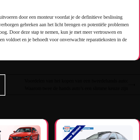
 uitvoeren door een monteur voordat je de definitieve beslissing
verborgen gebreken aan het licht brengen en potentiële problemen
nd oog. Door deze stap te nemen, kun je met meer vertrouwen en
gen voldoet en je behoedt voor onverwachte reparatiekosten in de
Voordelen van het kopen van een tweedehands auto:
⟶
Waarom twee de hands auto’s een slimme keuze zijn