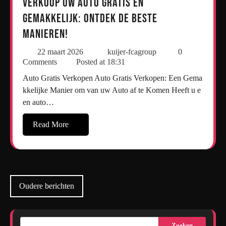
Verkoop uw Auto Gratis en
Gemakkelijk: Ontdek de Beste
Manieren!
22 maart 2026
kuijer-fcagroup
0
Comments
Posted at
18:31
Auto Gratis Verkopen Auto Gratis Verkopen: Een Gema
kkelijke Manier om van uw Auto af te Komen Heeft u e
en auto…
Read More
Berichtennavigatie
Oudere berichten
Zoeken