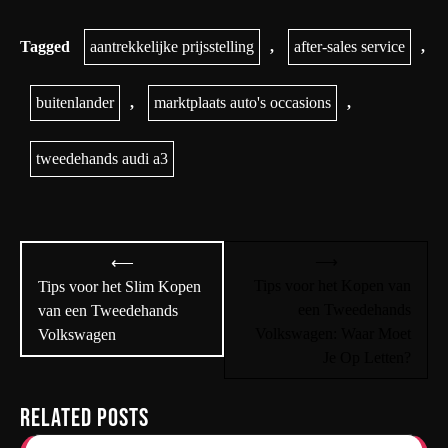
Tagged
aantrekkelijke prijsstelling
,
after-sales service
,
buitenlander
,
marktplaats auto's occasions
,
tweedehands audi a3
Bericht
⟶
⟵
navigatie
Tips voor het Kopen van
Tips voor het Slim Kopen
een Tweedehands
van een Tweedehands
Volkswagen: Waar Moet
Volkswagen
Je Op Letten?
Related Posts