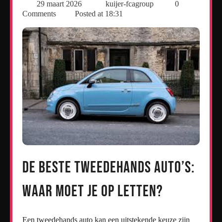
29 maart 2026
kuijer-fcagroup
0
Comments
Posted at
18:31
De Beste Tweedehands Auto’s:
Waar Moet Je Op Letten?
Een tweedehands auto kan een uitstekende keuze zijn