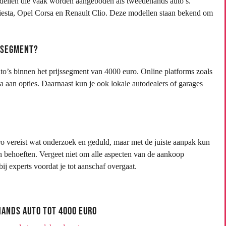
odellen die vaak worden aangeboden als tweedehands auto’s.
iesta, Opel Corsa en Renault Clio. Deze modellen staan bekend om
jssegment?
to’s binnen het prijssegment van 4000 euro. Online platforms zoals
 aan opties. Daarnaast kun je ook lokale autodealers of garages
 vereist wat onderzoek en geduld, maar met de juiste aanpak kun
n behoeften. Vergeet niet om alle aspecten van de aankoop
j experts voordat je tot aanschaf overgaat.
hands Auto tot 4000 Euro