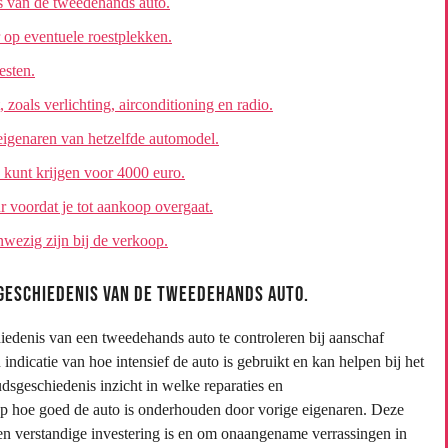
s van de tweedehands auto.
r op eventuele roestplekken.
esten.
 zoals verlichting, airconditioning en radio.
eigenaren van hetzelfde automodel.
e kunt krijgen voor 4000 euro.
 voordat je tot aankoop overgaat.
wezig zijn bij de verkoop.
geschiedenis van de tweedehands auto.
iedenis van een tweedehands auto te controleren bij aanschaf
ndicatie van hoe intensief de auto is gebruikt en kan helpen bij het
dsgeschiedenis inzicht in welke reparaties en
 hoe goed de auto is onderhouden door vorige eigenaren. Deze
een verstandige investering is en om onaangename verrassingen in