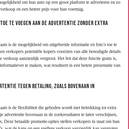
mogelijkheid om hun auto op een groot platform te adverteren en zo
e verkoop en een betere prijs voor hun voertuig.
s toe te voegen aan de advertentie zonder extra
ts is de mogelijkheid om uitgebreide informatie en foto’s toe te
en verkopers potentiële kopers voorzien van alle benodigde details
verkoop aanzienlijk vergroot. Het feit dat deze functie gratis is,
 informatiever te maken, wat resulteert in een betere presentatie van
rtentie tegen betaling, zoals bovenaan in
ts is de flexibiliteit die geboden wordt met betrekking tot extra
e advertentie bovenaan in de zoekresultaten te laten verschijnen,
s. Deze betaalde promotie-opties stellen verkopers in staat om hun
o’s, wat de kans op een snellere verkoop aanzienlijk kan vergroten.