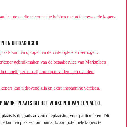
n je auto en direct contact te hebben met geïnteresseerde kopers.
en en Uitdagingen
ktplaats kunnen oplopen en de verkoopkosten verhogen.
verkoper gebruikmaken van de betaalservice van Marktplaats.
 het moeilijker kan zijn om op te vallen tussen andere
opers kan tijdrovend zijn en extra inspanning vereisen.
p Marktplaats bij het verkopen van een auto.
aats is de gratis advertentieplaatsing voor particulieren. Dit
ntie kunnen plaatsen om hun auto aan potentiële kopers te