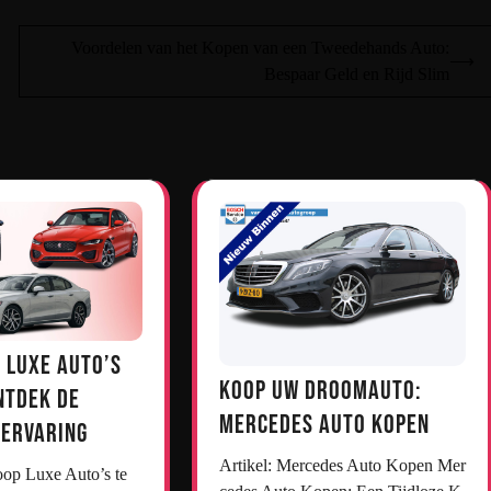
Voordelen van het Kopen van een Tweedehands Auto:
⟶
Bespaar Geld en Rijd Slim
 Luxe Auto’s
Koop uw droomauto:
ntdek de
Mercedes auto kopen
jervaring
Artikel: Mercedes Auto Kopen Mer