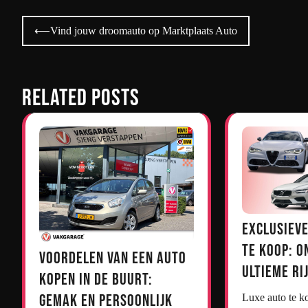
Bericht
⟵
Vind jouw droomauto op Marktplaats Auto
navigatie
Related Posts
Exclusieve
te Koop: O
Voordelen van een Auto
Ultieme Ri
Kopen in de Buurt:
Gemak en Persoonlijk
Luxe auto te koop Luxe Auto’s te