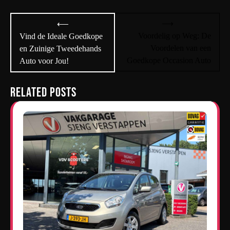
Bericht
⟶
⟵
navigatie
Voordelig op Weg: De
Vind de Ideale Goedkope
Voordelen van een
en Zuinige Tweedehands
Goedkope Occasion Auto
Auto voor Jou!
Related Posts