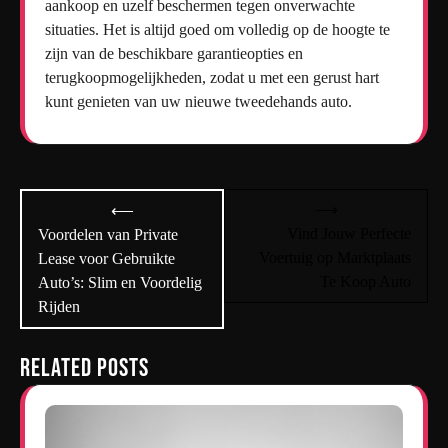
aankoop en uzelf beschermen tegen onverwachte
situaties. Het is altijd goed om volledig op de hoogte te
zijn van de beschikbare garantieopties en
terugkoopmogelijkheden, zodat u met een gerust hart
kunt genieten van uw nieuwe tweedehands auto.
Bericht
⟶
⟵
navigatie
Vind Jouw Perfecte
Voordelen van Private
Voertuig op Marktplaats
Lease voor Gebruikte
Te Koop Auto
Auto’s: Slim en Voordelig
Rijden
Related Posts