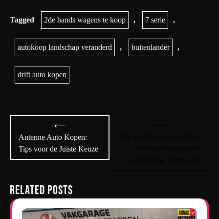
Tagged
2de hands wagens te koop
,
7 serie
,
autokoop landschap veranderd
,
buitenlander
,
drift auto kopen
Bericht
⟶
⟵
navigatie
De Evolutie van de Auto:
Antenne Auto Kopen:
Van Stoomwagens tot
Tips voor de Juiste Keuze
Elektrische Voertuigen
Related Posts