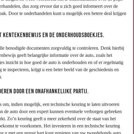
rhandelen, dus zorg ervoor dat u zich goed informeert over de
ak. Door te onderhandelen kunt u mogelijk een betere deal krijgen
et kentekenbewijs en de onderhoudsboekjes.
alle benodigde documenten zorgvuldig te controleren. Denk hierbij
bewijs geeft belangrijke informatie over de auto, zoals het
s inzicht in hoe goed de auto is onderhouden en of er regelmatig
te inspecteren, krijgt u een beter beeld van de geschiedenis en
n.
oeren door een onafhankelijke partij.
 om, indien mogelijk, een technische keuring te laten uitvoeren
van de auto door een expert kunnen eventuele verborgen gebreken
rkt. Zo’n keuring geeft u meer zekerheid over de staat van het
ekomst te voorkomen. Het investeren in een technische keuring
oor u met een gerust hart kunt genieten van uw tweedehands auto.