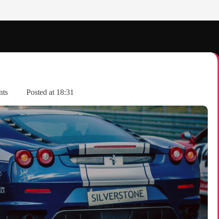
nts
Posted at
18:31