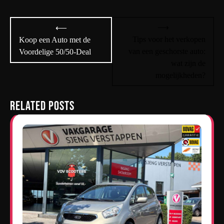
Bericht
⟶
⟵
navigatie
Tips voor het verkopen
Koop een Auto met de
van een geschorste auto:
Voordelige 50/50-Deal
wat zijn de
mogelijkheden?
Related Posts