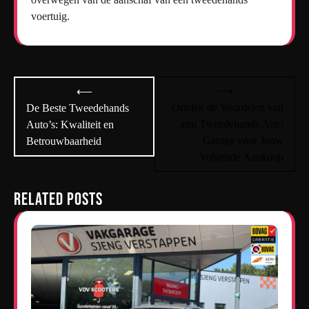
voertuig.
Bericht
⟶
⟵
navigatie
Ontdek de Voordelen van
De Beste Tweedehands
een Tweedehands Auto
Auto’s: Kwaliteit en
Garage voor Jouw
Betrouwbaarheid
Volgende Aankoop
Related Posts