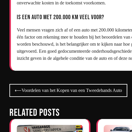
onverwachte kosten in de toekomst voorkomen.
Is een auto met 200.000 km veel voor?
Veel mensen vragen zich af of een auto met 200.000 kilometer v
één factor om rekening mee te houden bij het beoordelen van 
worden beschouwd, is het belangrijker om te kijken naar hoe g
uitgevoerd. Een goed gedocumenteerde onderhoudsgeschiedeni
inzicht geven in de algehele conditie van de auto en of deze 
Bericht
⟵
Voordelen van het Kopen van een Tweedehands Auto
navigatie
Related Posts