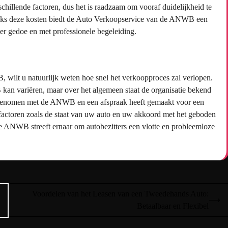
hillende factoren, dus het is raadzaam om vooraf duidelijkheid te
ndanks deze kosten biedt de Auto Verkoopservice van de ANWB een
r gedoe en met professionele begeleiding.
wilt u natuurlijk weten hoe snel het verkoopproces zal verlopen.
n variëren, maar over het algemeen staat de organisatie bekend
 opgenomen met de ANWB en een afspraak heeft gemaakt voor een
n factoren zoals de staat van uw auto en uw akkoord met het geboden
e ANWB streeft ernaar om autobezitters een vlotte en probleemloze
Voordelen van het Leasen van een Tweedehands Auto:
⟶
Betaalbaar en Flexibel