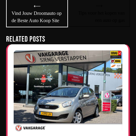
Bericht
⟶
⟵
navigatie
Tips voor het kopen van
Vind Jouw Droomauto op
een auto op gas
de Beste Auto Koop Site
Related Posts