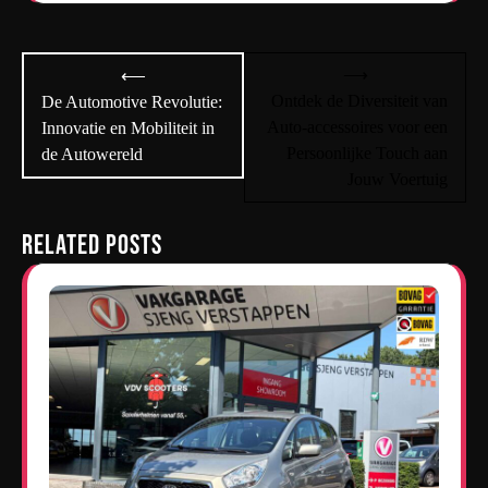
Bericht
⟶
⟵
navigatie
Ontdek de Diversiteit van
De Automotive Revolutie:
Auto-accessoires voor een
Innovatie en Mobiliteit in
Persoonlijke Touch aan
de Autowereld
Jouw Voertuig
Related Posts