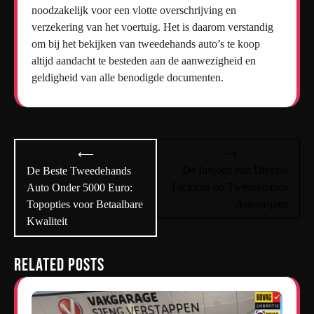
noodzakelijk voor een vlotte overschrijving en
verzekering van het voertuig. Het is daarom verstandig
om bij het bekijken van tweedehands auto’s te koop
altijd aandacht te besteden aan de aanwezigheid en
geldigheid van alle benodigde documenten.
Bericht
⟶
⟵
navigatie
De Invloed van Diverse
De Beste Tweedehands
Factoren op Tweedehands
Auto Onder 5000 Euro:
Autoprijzen
Topopties voor Betaalbare
Kwaliteit
Related Posts