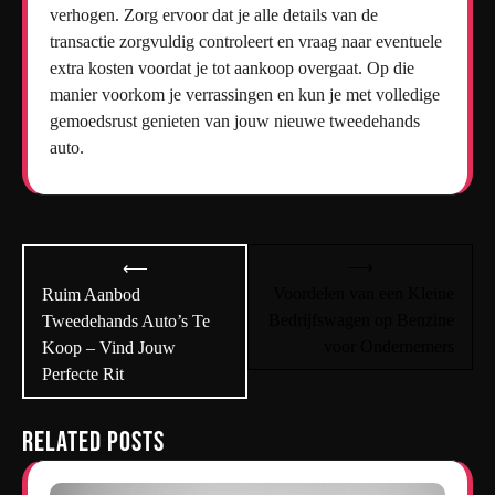
verhogen. Zorg ervoor dat je alle details van de
transactie zorgvuldig controleert en vraag naar eventuele
extra kosten voordat je tot aankoop overgaat. Op die
manier voorkom je verrassingen en kun je met volledige
gemoedsrust genieten van jouw nieuwe tweedehands
auto.
Bericht
⟶
⟵
navigatie
Voordelen van een Kleine
Ruim Aanbod
Bedrijfswagen op Benzine
Tweedehands Auto’s Te
voor Ondernemers
Koop – Vind Jouw
Perfecte Rit
Related Posts