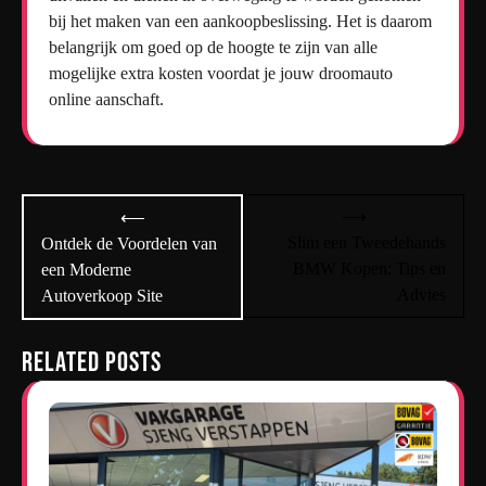
bij het maken van een aankoopbeslissing. Het is daarom
belangrijk om goed op de hoogte te zijn van alle
mogelijke extra kosten voordat je jouw droomauto
online aanschaft.
Bericht
⟶
⟵
navigatie
Slim een Tweedehands
Ontdek de Voordelen van
BMW Kopen: Tips en
een Moderne
Advies
Autoverkoop Site
Related Posts