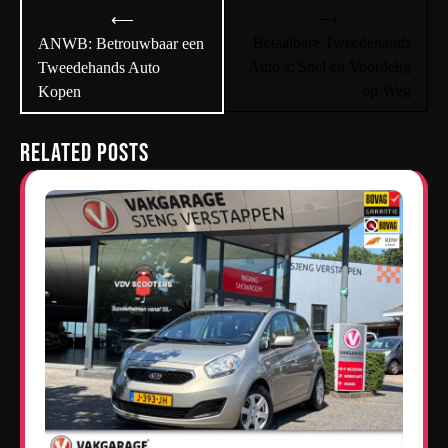
Bericht
⟶
⟵
navigatie
Betaalbare Tweedehands
ANWB: Betrouwbaar een
Auto’s: Snel en Voordelig
Tweedehands Auto
op Weg
Kopen
Related Posts