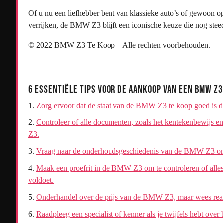
Of u nu een liefhebber bent van klassieke auto’s of gewoon op
verrijken, de BMW Z3 blijft een iconische keuze die nog steeds
© 2022 BMW Z3 Te Koop – Alle rechten voorbehouden.
6 Essentiële Tips voor de Aankoop van een BMW Z3
Zorg ervoor dat de staat van de BMW Z3 te koop goed is doo
Controleer of alle documenten, zoals het kentekenbewijs 
Z3.
Vraag naar de onderhoudsgeschiedenis van de BMW Z3 om e
Maak een proefrit in de BMW Z3 om te controleren of alles
voldoet.
Onderhandel over de prijs van de BMW Z3, maar wees realis
Raadpleeg een specialist of kenner als je twijfels hebt o