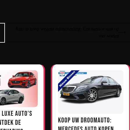
Auto te koop wegens echtscheiding: Een nieuwe start op
⟶
vier wielen
 Luxe Auto’s
Koop uw droomauto:
ntdek de
Mercedes auto kopen