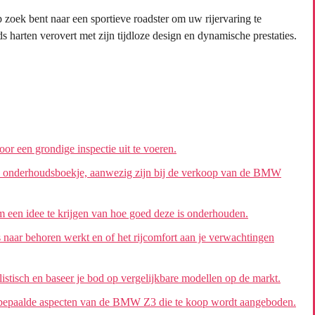
 zoek bent naar een sportieve roadster om uw rijervaring te
 harten verovert met zijn tijdloze design en dynamische prestaties.
r een grondige inspectie uit te voeren.
en onderhoudsboekje, aanwezig zijn bij de verkoop van de BMW
en idee te krijgen van hoe goed deze is onderhouden.
 naar behoren werkt en of het rijcomfort aan je verwachtingen
tisch en baseer je bod op vergelijkbare modellen op de markt.
ver bepaalde aspecten van de BMW Z3 die te koop wordt aangeboden.