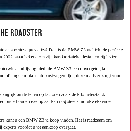
che Roadster
ntie en sportieve prestaties? Dan is de BMW Z3 wellicht de perfecte
002, staat bekend om zijn karakteristieke design en rijplezier.
hterwielaandrijving biedt de BMW Z3 een onvergetelijke
and of langs kronkelende kustwegen rijdt, deze roadster zorgt voor
ngrijk om te letten op factoren zoals de kilometerstand,
 goed onderhouden exemplaar kan nog steeds indrukwekkende
ealers kunt u een BMW Z3 te koop vinden. Het is raadzaam om
j experts voordat u tot aankoop overgaat.