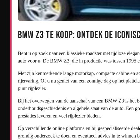
BMW Z3 te koop: Ontdek de Iconis
Bent u op zoek naar een klassieke roadster met tijdloze elega
auto voor u. De BMW Z3, die in productie was tussen 1995 en 2
Met zijn kenmerkende lange motorkap, compacte cabine en ac
rijervaring. Of u nu geniet van een zonnige dag op het plattel
puur rijplezier.
Bij het overwegen van de aanschaf van een BMW Z3 is het bela
onderhoudsgeschiedenis en algehele staat van de auto. Een
prestaties leveren en veel rijplezier bieden.
Op verschillende online platforms en bij gespecialiseerde d
grondig onderzoek te doen en eventueel advies in te winnen bi