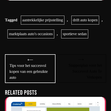
Tagged
aantrekkelijke prijsstelling
,
drift auto kopen
,
marktplaats auto's occasions
,
sportieve sedan
Bericht
⟶
⟵
navigatie
Stappenplan voor het
Tips voor het succesvol
Succesvol Auto Te
kopen van een gebruikte
Verkopen
auto
Related Posts