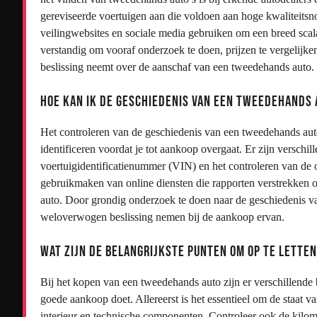
gereviseerde voertuigen aan die voldoen aan hoge kwaliteitsno
veilingwebsites en sociale media gebruiken om een breed scala
verstandig om vooraf onderzoek te doen, prijzen te vergelijken
beslissing neemt over de aanschaf van een tweedehands auto.
Hoe kan ik de geschiedenis van een tweedehands
Het controleren van de geschiedenis van een tweedehands auto
identificeren voordat je tot aankoop overgaat. Er zijn verschi
voertuigidentificatienummer (VIN) en het controleren van de 
gebruikmaken van online diensten die rapporten verstrekken o
auto. Door grondig onderzoek te doen naar de geschiedenis 
weloverwogen beslissing nemen bij de aankoop ervan.
Wat zijn de belangrijkste punten om op te lette
Bij het kopen van een tweedehands auto zijn er verschillende 
goede aankoop doet. Allereerst is het essentieel om de staat va
interieur en technische componenten. Controleer ook de kilom