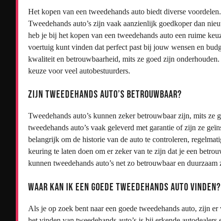
Het kopen van een tweedehands auto biedt diverse voordelen. E
Tweedehands auto’s zijn vaak aanzienlijk goedkoper dan nieuw
heb je bij het kopen van een tweedehands auto een ruime keuz
voertuig kunt vinden dat perfect past bij jouw wensen en bu
kwaliteit en betrouwbaarheid, mits ze goed zijn onderhouden
keuze voor veel autobestuurders.
Zijn tweedehands auto’s betrouwbaar?
Tweedehands auto’s kunnen zeker betrouwbaar zijn, mits ze
tweedehands auto’s vaak geleverd met garantie of zijn ze geï
belangrijk om de historie van de auto te controleren, regelmat
keuring te laten doen om er zeker van te zijn dat je een betr
kunnen tweedehands auto’s net zo betrouwbaar en duurzaam z
Waar kan ik een goede tweedehands auto vinden?
Als je op zoek bent naar een goede tweedehands auto, zijn er
het vinden van tweedehands auto’s is bij erkende autodealers