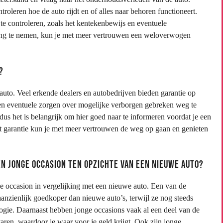
roleren hoe de auto rijdt en of alles naar behoren functioneert.
te controleren, zoals het kentekenbewijs en eventuele
ing te nemen, kun je met meer vertrouwen een weloverwogen
?
 auto. Veel erkende dealers en autobedrijven bieden garantie op
n eventuele zorgen over mogelijke verborgen gebreken weg te
us het is belangrijk om hier goed naar te informeren voordat je een
t garantie kun je met meer vertrouwen de weg op gaan en genieten
en jonge occasion ten opzichte van een nieuwe auto?
ge occasion in vergelijking met een nieuwe auto. Een van de
 aanzienlijk goedkoper dan nieuwe auto’s, terwijl ze nog steeds
logie. Daarnaast hebben jonge occasions vaak al een deel van de
varen, waardoor je waar voor je geld krijgt. Ook zijn jonge