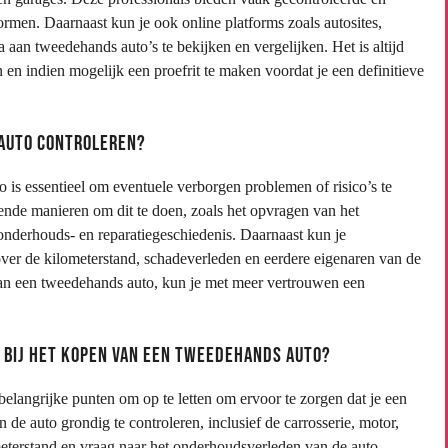
rmen. Daarnaast kun je ook online platforms zoals autosites,
 aan tweedehands auto’s te bekijken en vergelijken. Het is altijd
 en indien mogelijk een proefrit te maken voordat je een definitieve
 auto controleren?
 is essentieel om eventuele verborgen problemen of risico’s te
llende manieren om dit te doen, zoals het opvragen van het
onderhouds- en reparatiegeschiedenis. Daarnaast kun je
ver de kilometerstand, schadeverleden en eerdere eigenaren van de
van een tweedehands auto, kun je met meer vertrouwen een
n bij het kopen van een tweedehands auto?
belangrijke punten om op te letten om ervoor te zorgen dat je een
n de auto grondig te controleren, inclusief de carrosserie, motor,
eterstand en vraag naar het onderhoudsverleden van de auto.