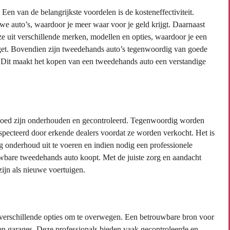
en van de belangrijkste voordelen is de kosteneffectiviteit.
e auto’s, waardoor je meer waar voor je geld krijgt. Daarnaast
e uit verschillende merken, modellen en opties, waardoor je een
dget. Bovendien zijn tweedehands auto’s tegenwoordig van goede
. Dit maakt het kopen van een tweedehands auto een verstandige
 goed zijn onderhouden en gecontroleerd. Tegenwoordig worden
nspecteerd door erkende dealers voordat ze worden verkocht. Het is
ig onderhoud uit te voeren en indien nodig een professionele
ouwbare tweedehands auto koopt. Met de juiste zorg en aandacht
ijn als nieuwe voertuigen.
 verschillende opties om te overwegen. Een betrouwbare bron voor
 en garages. Deze professionals bieden vaak gecontroleerde en