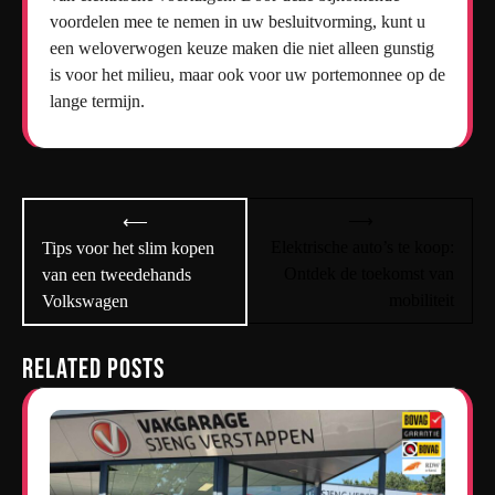
voordelen mee te nemen in uw besluitvorming, kunt u
een weloverwogen keuze maken die niet alleen gunstig
is voor het milieu, maar ook voor uw portemonnee op de
lange termijn.
Bericht
⟶
⟵
navigatie
Elektrische auto’s te koop:
Tips voor het slim kopen
Ontdek de toekomst van
van een tweedehands
mobiliteit
Volkswagen
Related Posts