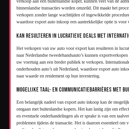
verkoop aan een buitenlandse koper, kunnen veel van de admi
binnenlandse transacties worden omzeild. Dit maakt het proces
verkopen zonder lange wachttijden of ingewikkelde procedures.
waardoor export auto inkoop een aantrekkelijke optie is voor 
Kan resulteren in lucratieve deals met internat
Het verkopen van uw auto voor export kan resulteren in lucra
naar Nederlandse tweedehandsauto’s kunnen exportverkopen le
uw voertuig aan een breder publiek te verkopen. International
onderhouden auto’s uit Nederland, waardoor export auto inkoo
naar waarde en rendement op hun investering.
Mogelijke taal- en communicatiebarrières met b
Een belangrijk nadeel van export auto inkoop kan de mogelijke
omgaan met buitenlandse kopers. Het kan lastig zijn om effec
en eventuele onderhandelingen als er sprake is van een taalver
problemen tijdens de transactie. Het is daarom essentieel om 