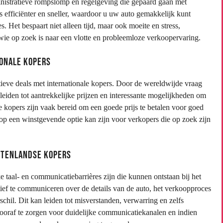
nistratieve rompslomp en regelgeving die gepaard gaan met
 efficiënter en sneller, waardoor u uw auto gemakkelijk kunt
 Het bespaart niet alleen tijd, maar ook moeite en stress,
wie op zoek is naar een vlotte en probleemloze verkoopervaring.
ionale kopers
tieve deals met internationale kopers. Door de wereldwijde vraag
iden tot aantrekkelijke prijzen en interessante mogelijkheden om
e kopers zijn vaak bereid om een goede prijs te betalen voor goed
p een winstgevende optie kan zijn voor verkopers die op zoek zijn
uitenlandse kopers
 taal- en communicatiebarrières zijn die kunnen ontstaan bij het
tief te communiceren over de details van de auto, het verkoopproces
schil. Dit kan leiden tot misverstanden, verwarring en zelfs
vooraf te zorgen voor duidelijke communicatiekanalen en indien