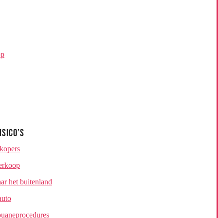
op
isico’s
 kopers
verkoop
aar het buitenland
auto
douaneprocedures