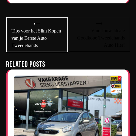
Bericht
⟶
⟵
navigatie
Vind Jouw Ideale
Tips voor het Slim Kopen
Goedkope Tweedehands
van je Eerste Auto
Auto Hier!
Tweedehands
Related Posts