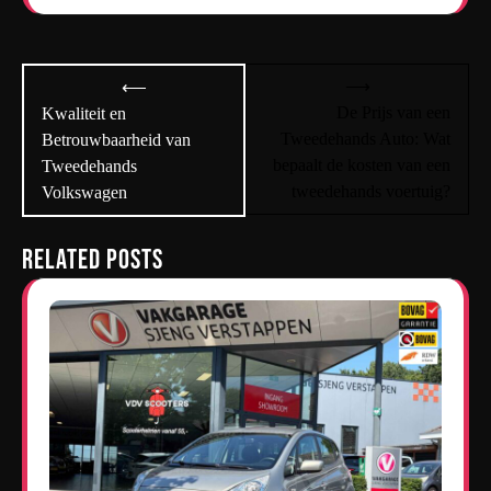
Bericht
⟶
⟵
navigatie
De Prijs van een
Kwaliteit en
Tweedehands Auto: Wat
Betrouwbaarheid van
bepaalt de kosten van een
Tweedehands
tweedehands voertuig?
Volkswagen
Related Posts