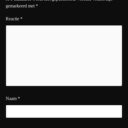
gemarkeerd met
*
Reactie
*
Naam
*