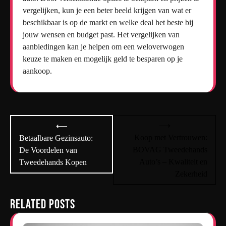
vergelijken, kun je een beter beeld krijgen van wat er
beschikbaar is op de markt en welke deal het beste bij
jouw wensen en budget past. Het vergelijken van
aanbiedingen kan je helpen om een weloverwogen
keuze te maken en mogelijk geld te besparen op je
aankoop.
Bericht
⟶
⟵
navigatie
Koop met Vertrouwen:
Betaalbare Gezinsauto:
BOVAG Tweedehands
De Voordelen van
Auto’s – Kwaliteit en
Tweedehands Kopen
Zekerheid
Related Posts