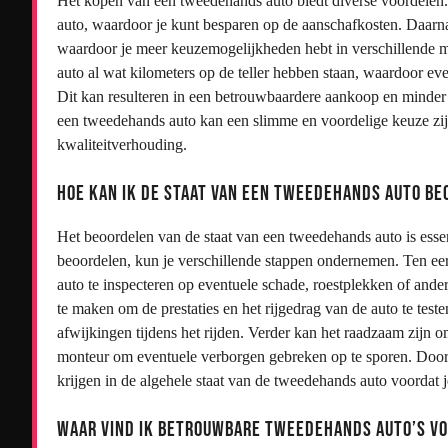
Het kopen van een tweedehands auto biedt diverse voordelen. A
auto, waardoor je kunt besparen op de aanschafkosten. Daarna
waardoor je meer keuzemogelijkheden hebt in verschillende 
auto al wat kilometers op de teller hebben staan, waardoor ev
Dit kan resulteren in een betrouwbaardere aankoop en minder
een tweedehands auto kan een slimme en voordelige keuze zijn
kwaliteitverhouding.
Hoe kan ik de staat van een tweedehands auto b
Het beoordelen van de staat van een tweedehands auto is esse
beoordelen, kun je verschillende stappen ondernemen. Ten eer
auto te inspecteren op eventuele schade, roestplekken of ander
te maken om de prestaties en het rijgedrag van de auto te teste
afwijkingen tijdens het rijden. Verder kan het raadzaam zijn o
monteur om eventuele verborgen gebreken op te sporen. Door d
krijgen in de algehele staat van de tweedehands auto voordat 
Waar vind ik betrouwbare tweedehands auto’s voo