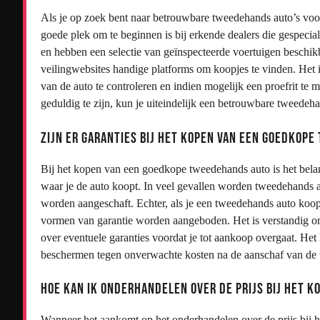
Als je op zoek bent naar betrouwbare tweedehands auto’s voor 
goede plek om te beginnen is bij erkende dealers die gespecia
en hebben een selectie van geïnspecteerde voertuigen beschikb
veilingwebsites handige platforms om koopjes te vinden. Het 
van de auto te controleren en indien mogelijk een proefrit te 
geduldig te zijn, kun je uiteindelijk een betrouwbare tweedeh
Zijn er garanties bij het kopen van een goedkop
Bij het kopen van een goedkope tweedehands auto is het belan
waar je de auto koopt. In veel gevallen worden tweedehands au
worden aangeschaft. Echter, als je een tweedehands auto koopt
vormen van garantie worden aangeboden. Het is verstandig om 
over eventuele garanties voordat je tot aankoop overgaat. Het
beschermen tegen onverwachte kosten na de aanschaf van de
Hoe kan ik onderhandelen over de prijs bij het 
Wanneer het aankomt op het onderhandelen over de prijs bij h