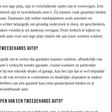
een lage prijs, zijn er verschillende opties om te overwegen. Een
liseerd zijn in tweedehands auto’s. Zij kunnen vaak garanties bieden
aar. Daarnaast zijn online marktplaatsen zoals autosites en
is echter belangrijk om grondig onderzoek te doen, de geschiedenis
maken voordat je tot aankoop overgaat. Door kritisch te kijken en
ands auto voor een lage prijs vinden die aan jouw wensen voldoet.
e tweedehands auto?
grijk om te weten dat garanties kunnen variëren, afhankelijk van
to’s verkocht zonder garantie, vooral wanneer ze particulier
 bij een erkende dealer of garage, kan het zijn dat er wel bepaalde
dit van tevoren te controleren en duidelijke afspraken te maken
 hebben van een garantie kan extra gemoedsrust bieden en je
 tweedehands auto.
kopen van een tweedehands auto?
et kopen van een tweedehands auto, is het belangrijk om goed