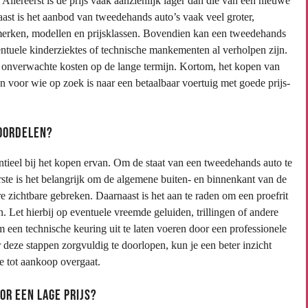
llereerst is de prijs vaak aanzienlijk lager dan die van een nieuwe
ast is het aanbod van tweedehands auto’s vaak veel groter,
merken, modellen en prijsklassen. Bovendien kan een tweedehands
entuele kinderziektes of technische mankementen al verholpen zijn.
 onverwachte kosten op de lange termijn. Kortom, het kopen van
 voor wie op zoek is naar een betaalbaar voertuig met goede prijs-
eoordelen?
ntieel bij het kopen ervan. Om de staat van een tweedehands auto te
ste is het belangrijk om de algemene buiten- en binnenkant van de
e zichtbare gebreken. Daarnaast is het aan te raden om een proefrit
n. Let hierbij op eventuele vreemde geluiden, trillingen of andere
m een technische keuring uit te laten voeren door een professionele
eze stappen zorgvuldig te doorlopen, kun je een beter inzicht
je tot aankoop overgaat.
r een lage prijs?