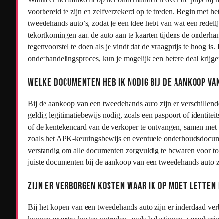
voorbereid te zijn en zelfverzekerd op te treden. Begin met 
tweedehands auto’s, zodat je een idee hebt van wat een redeli
tekortkomingen aan de auto aan te kaarten tijdens de onderha
tegenvoorstel te doen als je vindt dat de vraagprijs te hoog is. 
onderhandelingsproces, kun je mogelijk een betere deal krijg
Welke documenten heb ik nodig bij de aankoop v
Bij de aankoop van een tweedehands auto zijn er verschillende
geldig legitimatiebewijs nodig, zoals een paspoort of identitei
of de kentekencard van de verkoper te ontvangen, samen met h
zoals het APK-keuringsbewijs en eventuele onderhoudsdocumen
verstandig om alle documenten zorgvuldig te bewaren voor to
juiste documenten bij de aankoop van een tweedehands auto zor
Zijn er verborgen kosten waar ik op moet letten
Bij het kopen van een tweedehands auto zijn er inderdaad ver
kunnen er extra kosten optreden, zoals belastingen, verzekerin