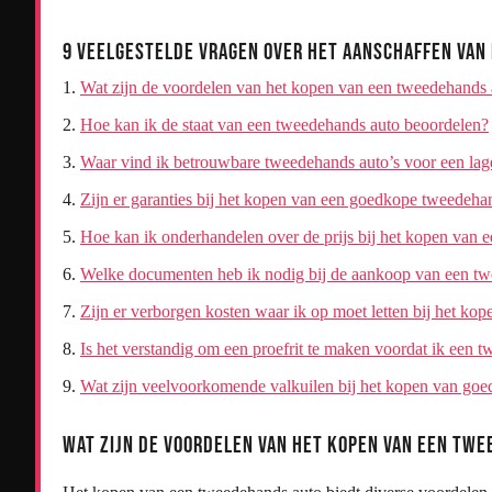
9 Veelgestelde Vragen Over Het Aanschaffen va
Wat zijn de voordelen van het kopen van een tweedehands 
Hoe kan ik de staat van een tweedehands auto beoordelen?
Waar vind ik betrouwbare tweedehands auto’s voor een lage
Zijn er garanties bij het kopen van een goedkope tweedeha
Hoe kan ik onderhandelen over de prijs bij het kopen van 
Welke documenten heb ik nodig bij de aankoop van een t
Zijn er verborgen kosten waar ik op moet letten bij het ko
Is het verstandig om een proefrit te maken voordat ik een
Wat zijn veelvoorkomende valkuilen bij het kopen van go
Wat zijn de voordelen van het kopen van een tw