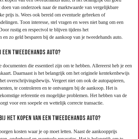
het doen van onderzoek naar de marktwaarde van vergelijkbare
jke prijs is. Wees ook bereid om eventuele gebreken of
ndelingen. Toon interesse, stel vragen en wees niet bang om een
Door rustig en respectvol te blijven tijdens het
en en zo geld besparen bij de aankoop van je tweedehands auto.
an een tweedehands auto?
 documenten die essentieel zijn om te hebben. Allereerst heb je een
tskaart. Daarnaast is het belangrijk om het originele kentekenbewijs
et overschrijvingsbewijs. Vergeet niet om ook de autopapieren,
ten, te controleren en te ontvangen bij de aankoop. Het is
ekomstige referentie en mogelijke problemen. Het hebben van de
gt voor een soepele en wettelijk correcte transactie.
 bij het kopen van een tweedehands auto?
borgen kosten waar je op moet letten. Naast de aankoopprijs
gen, onderhoud en eventuele reparaties. Het is belangrijk om te