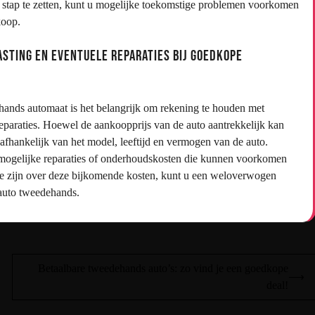
stap te zetten, kunt u mogelijke toekomstige problemen voorkomen
koop.
asting en eventuele reparaties bij goedkope
ands automaat is het belangrijk om rekening te houden met
reparaties. Hoewel de aankoopprijs van de auto aantrekkelijk kan
 afhankelijk van het model, leeftijd en vermogen van de auto.
r mogelijke reparaties of onderhoudskosten die kunnen voorkomen
te zijn over deze bijkomende kosten, kunt u een weloverwogen
auto tweedehands.
Betaalbare tweedehands auto’s: zo vind je een goedkope
⟶
deal!