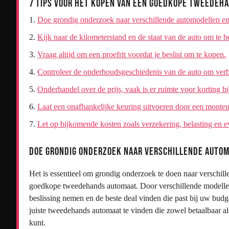
7 Tips voor het Kopen van een Goedkope Tweedeh
Doe grondig onderzoek naar verschillende automodellen en 
Kijk naar de kilometerstand en de staat van de auto om te b
Vraag altijd om een proefrit voordat je beslist om te kopen.
Controleer de onderhoudsgeschiedenis van de auto om ver
Onderhandel over de prijs, vaak is er ruimte voor korting b
Laat een onafhankelijke keuring uitvoeren door een monteur
Let op bijkomende kosten zoals verzekering, belasting en 
Doe grondig onderzoek naar verschillende autom
Het is essentieel om grondig onderzoek te doen naar verschil
goedkope tweedehands automaat. Door verschillende modellen 
beslissing nemen en de beste deal vinden die past bij uw budge
juiste tweedehands automaat te vinden die zowel betaalbaar a
kunt.