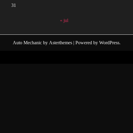
31
« jul
Auto Mechanic
by
Asterthemes
| Powered by
WordPress
.
Facebook
Twitter
Instagram
Linkedin
Youtube