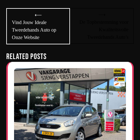
Bericht
⟶
⟵
navigatie
De Topbestemming voor
Vind Jouw Ideale
Kwaliteitsvolle
Tweedehands Auto op
Tweedehands Auto’s
Onze Website
Related Posts