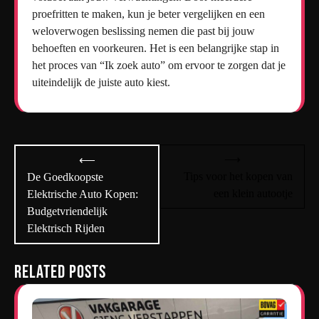
proefritten te maken, kun je beter vergelijken en een
weloverwogen beslissing nemen die past bij jouw
behoeften en voorkeuren. Het is een belangrijke stap in
het proces van “Ik zoek auto” om ervoor te zorgen dat je
uiteindelijk de juiste auto kiest.
Bericht
⟶
⟵
navigatie
Tips voor het kopen van
De Goedkoopste
een klein autootje
Elektrische Auto Kopen:
Budgetvriendelijk
Elektrisch Rijden
Related Posts