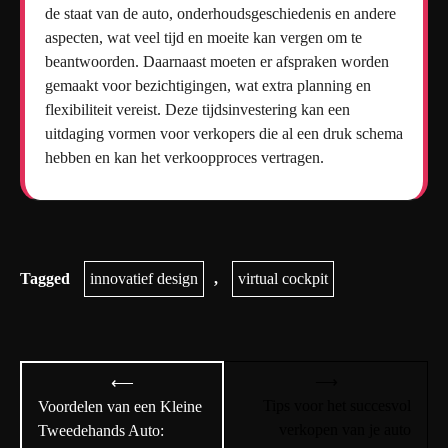
de staat van de auto, onderhoudsgeschiedenis en andere
aspecten, wat veel tijd en moeite kan vergen om te
beantwoorden. Daarnaast moeten er afspraken worden
gemaakt voor bezichtigingen, wat extra planning en
flexibiliteit vereist. Deze tijdsinvestering kan een
uitdaging vormen voor verkopers die al een druk schema
hebben en kan het verkoopproces vertragen.
Tagged
innovatief design
,
virtual cockpit
Bericht
⟶
⟵
navigatie
Tips voor het succesvol
Voordelen van een Kleine
verkopen van je auto
Tweedehands Auto: