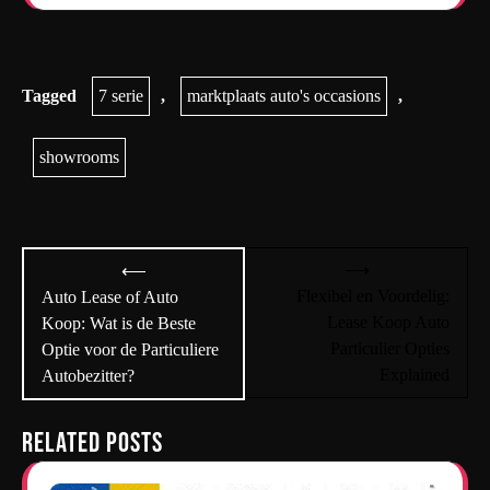
Tagged
7 serie
,
marktplaats auto's occasions
,
showrooms
Bericht
⟶
⟵
navigatie
Flexibel en Voordelig:
Auto Lease of Auto
Lease Koop Auto
Koop: Wat is de Beste
Particulier Opties
Optie voor de Particuliere
Explained
Autobezitter?
Related Posts