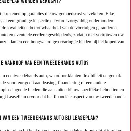
 LeasePlan worden gekocht?
t u rekenen op garanties die uw gemoedsrust verzekeren. Elke
gaat een grondige inspectie en wordt zorgvuldig onderhouden
de kwaliteit en betrouwbaarheid van de voertuigen garanderen.
 auto en eventuele eerdere geschiedenis, zodat u met vertrouwen uw
onze klanten een hoogwaardige ervaring te bieden bij het kopen van
 de aankoop van een tweedehands auto?
van een tweedehands auto, waardoor klanten flexibiliteit en gemak
de voorkeur geeft aan leasing, financiering of een andere
oplossingen te bieden die aansluiten bij uw specifieke behoeften en
rgt LeasePlan ervoor dat het financiële aspect van uw tweedehands
pen van een tweedehands auto bij LeasePlan?
in te ruilen bij het kopen van een tweedehands auto. Het inruilen