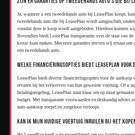
Zijn er garanties op tweedehands auto’s die bij
Ja, wanneer u een tweedehands auto bij LeasePlan koopt, kun
tweedehands auto die bij LeasePlan wordt aangeschaft, onder
voordat deze te koop wordt aangeboden. Hierdoor kunnen wij 
Bovendien biedt LeasePlan transparantie over de staat van de
keuze kunt maken. Met onze garanties streven wij ernaar om 
een tweedehands auto.
Welke financieringsopties biedt LeasePlan voor
LeasePlan biedt diverse financieringsopties voor de aankoop 
ervaren bij het verwerven van hun gewenste voertuig. Of u nu 
betalingsregeling, LeasePlan staat klaar om op maat gemaakte 
budget. Met transparante voorwaarden en deskundig advies zo
auto-aankoop soepel en zorgeloos verloopt.
Kan ik mijn huidige voertuig inruilen bij het ko
Bij LeasePlan heeft u de mogelijkheid om uw huidige voertuig 