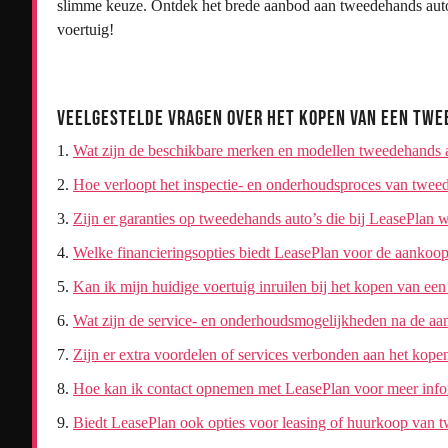
slimme keuze. Ontdek het brede aanbod aan tweedehands aut
voertuig!
Veelgestelde Vragen over het Kopen van een Twe
Wat zijn de beschikbare merken en modellen tweedehands a
Hoe verloopt het inspectie- en onderhoudsproces van tweed
Zijn er garanties op tweedehands auto’s die bij LeasePlan
Welke financieringsopties biedt LeasePlan voor de aankoo
Kan ik mijn huidige voertuig inruilen bij het kopen van ee
Wat zijn de service- en onderhoudsmogelijkheden na de aa
Zijn er extra voordelen of services verbonden aan het kop
Hoe kan ik contact opnemen met LeasePlan voor meer info
Biedt LeasePlan ook opties voor leasing of huurkoop van 