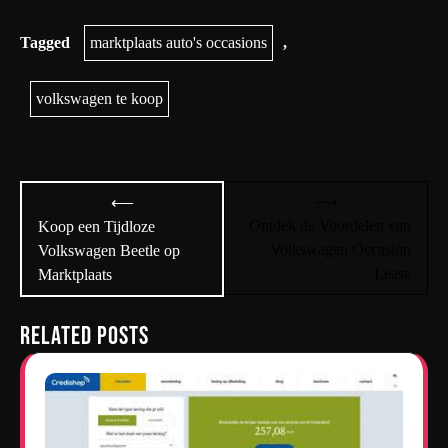
Tagged
marktplaats auto's occasions
,
volkswagen te koop
Bericht
⟶
⟵
navigatie
Ontdek de Voordelen van
Koop een Tijdloze
Volkswagen Occasion
Volkswagen Beetle op
Lease
Marktplaats
Related Posts