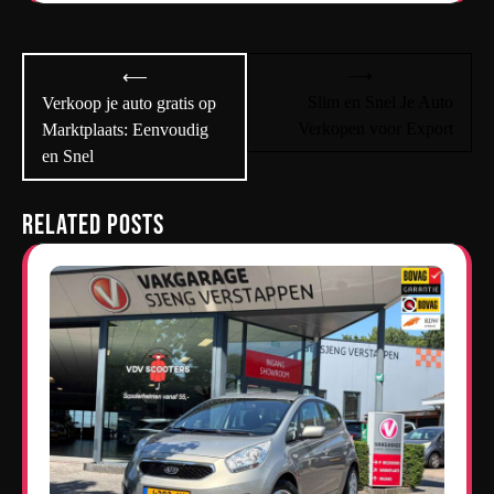
Bericht
⟶
⟵
navigatie
Slim en Snel Je Auto
Verkoop je auto gratis op
Verkopen voor Export
Marktplaats: Eenvoudig
en Snel
Related Posts