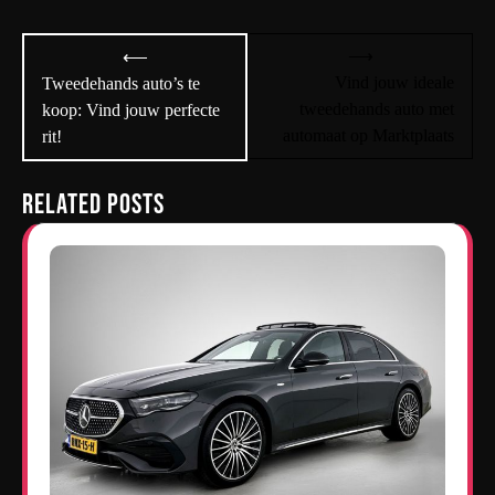
Bericht
⟶
⟵
navigatie
Vind jouw ideale
Tweedehands auto’s te
tweedehands auto met
koop: Vind jouw perfecte
automaat op Marktplaats
rit!
Related Posts