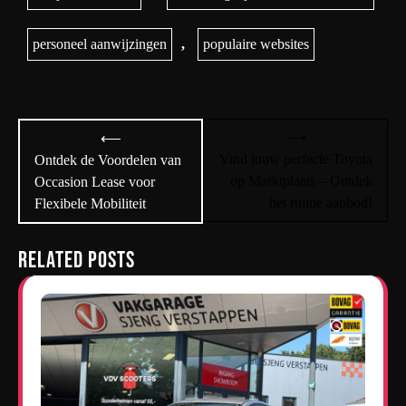
personeel aanwijzingen
,
populaire websites
Bericht
⟶
⟵
navigatie
Vind jouw perfecte Toyota
Ontdek de Voordelen van
op Marktplaats – Ontdek
Occasion Lease voor
het ruime aanbod!
Flexibele Mobiliteit
Related Posts