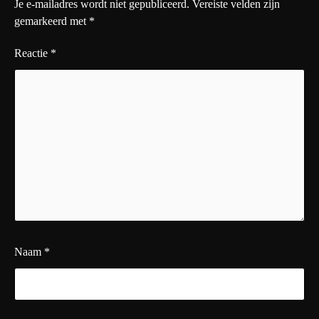
Je e-mailadres wordt niet gepubliceerd.
Vereiste velden zijn
gemarkeerd met
*
Reactie
*
Naam
*