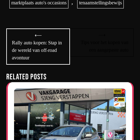
marktplaats auto's occasions
,
tenaamstellingsbewijs
Bericht
⟶
⟵
navigatie
Tips voor het kopen van
Rally auto kopen: Stap in
een aangepaste auto
de wereld van off-road
avontuur
Related Posts