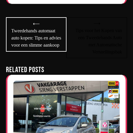
Bericht
⟶
⟵
navigatie
Tips voor het Kopen van
Tweedehands automaat
een Tweedehands Auto
auto kopen: Tips en advies
met Automatische
voor een slimme aankoop
Versnellingsbak
Related Posts