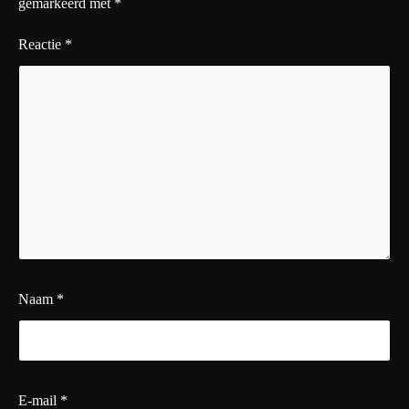
gemarkeerd met
*
Reactie
*
Naam
*
E-mail
*