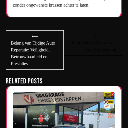
zonder ongewenste krassen achter te laten.
Bericht
⟶
⟵
navigatie
Betrouwbare Autoservice
Belang van Tijdige Auto
voor Uw Voertuig
Reparatie: Veiligheid,
Betrouwbaarheid en
Prestaties
Related Posts