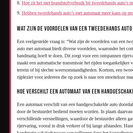
Hoe zit het met brandstofverbruik bij tweedehands auto’s 
Hebben tweedehands auto’s met automaat meer kans op pr
Wat zijn de voordelen van een tweedehands auto
Een veelgestelde vraag is: “Wat zijn de voordelen van een t
auto met automaat biedt diverse voordelen, waaronder het com
handmatig hoeft te doen. Dit zorgt voor een ontspannen rijervar
maakt een automatische transmissie het rijden toegankelijker 
terrein of bij slechte weersomstandigheden. Kortom, een twee
rijplezier voor iedereen die op zoek is naar een moeiteloze ma
Hoe verschilt een automaat van een handgeschak
Een automaat verschilt van een handgeschakelde auto doordat
door de bestuurder bediend moeten worden. In plaats daarvan r
verschillende versnellingen, waardoor de bestuurder alleen g
rijervaring, vooral in druk verkeer of bij lange afstanden. Ha
handmatig schakelt tussen versnellingen door het koppelingsped