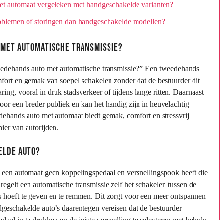
met automaat vergeleken met handgeschakelde varianten?
oblemen of storingen dan handgeschakelde modellen?
 met automatische transmissie?
weedehands auto met automatische transmissie?” Een tweedehands
fort en gemak van soepel schakelen zonder dat de bestuurder dit
ing, vooral in druk stadsverkeer of tijdens lange ritten. Daarnaast
voor een breder publiek en kan het handig zijn in heuvelachtig
dehands auto met automaat biedt gemak, comfort en stressvrij
nier van autorijden.
elde auto?
 een automaat geen koppelingspedaal en versnellingspook heeft die
egelt een automatische transmissie zelf het schakelen tussen de
as hoeft te geven en te remmen. Dit zorgt voor een meer ontspannen
ndgeschakelde auto’s daarentegen vereisen dat de bestuurder
aal in te drukken en de juiste versnelling te selecteren met behulp