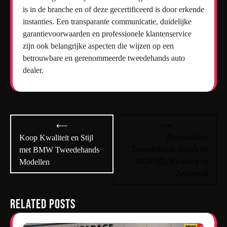
is in de branche en of deze gecertificeerd is door erkende
instanties. Een transparante communicatie, duidelijke
garantievoorwaarden en professionele klantenservice
zijn ook belangrijke aspecten die wijzen op een
betrouwbare en gerenommeerde tweedehands auto
dealer.
Bericht
⟶
⟵
navigatie
Betrouwbare
Koop Kwaliteit en Stijl
Tweedehands Auto’s bij
met BMW Tweedehands
BOVAG: Kwaliteit en
Modellen
Zekerheid
Related Posts