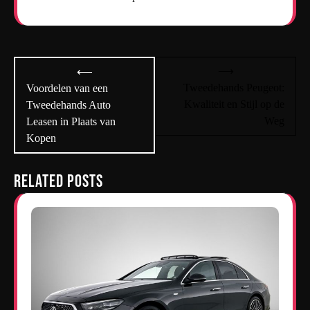
Bericht
⟶
⟵
navigatie
Tweedehands Peugeot:
Voordelen van een
Kwaliteit en Stijl op de
Tweedehands Auto
Weg
Leasen in Plaats van
Kopen
Related Posts