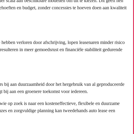
r scala aan beschikbare modellen om uit te kiezen. Dit geeft hen
behoeften en budget, zonder concessies te hoeven doen aan kwaliteit
hebben verloren door afschrijving, lopen leasenaren minder risico
esulteren in meer gemoedsrust en financiële stabiliteit gedurende
rs bij aan duurzaamheid door het hergebruik van al geproduceerde
gt bij aan een groenere toekomst voor iedereen.
wie op zoek is naar een kosteneffectieve, flexibele en duurzame
euzes en zorgvuldige planning kan tweedehands auto lease een