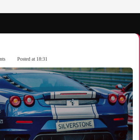
nts
Posted at
18:31